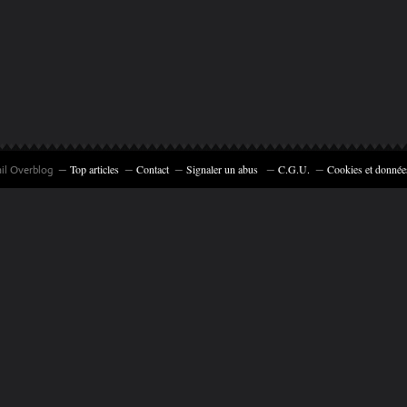
Top articles
Contact
Signaler un abus
C.G.U.
Cookies et donnée
ail Overblog