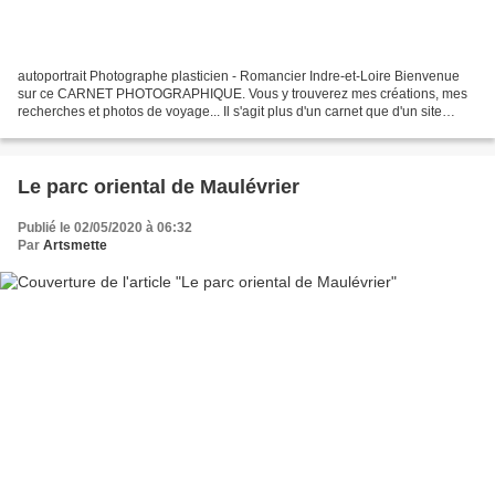
autoportrait Photographe plasticien - Romancier Indre-et-Loire Bienvenue
sur ce CARNET PHOTOGRAPHIQUE. Vous y trouverez mes créations, mes
recherches et photos de voyage... Il s'agit plus d'un carnet que d'un site
photos en ce sens qu'il me sert de mémoire...
Le parc oriental de Maulévrier
Publié le 02/05/2020 à 06:32
Par
Artsmette