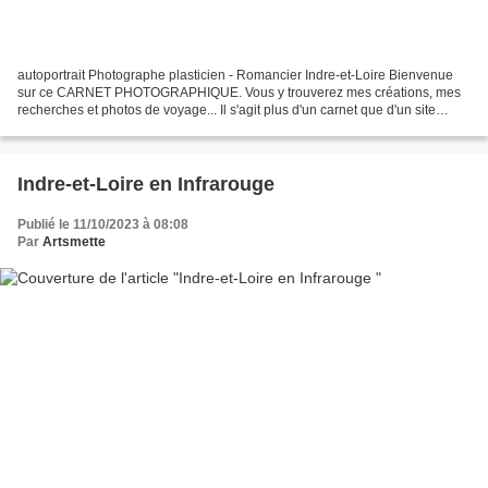
autoportrait Photographe plasticien - Romancier Indre-et-Loire Bienvenue
sur ce CARNET PHOTOGRAPHIQUE. Vous y trouverez mes créations, mes
recherches et photos de voyage... Il s'agit plus d'un carnet que d'un site
photos en ce sens qu'il me sert de mémoire...
Indre-et-Loire en Infrarouge
Publié le 11/10/2023 à 08:08
Par
Artsmette