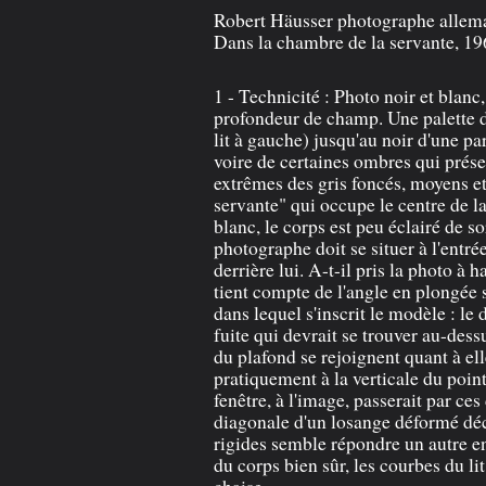
Robert Häusser photographe allem
Dans la chambre de la servante, 1
1 - Technicité : Photo noir et blanc
profondeur de champ. Une palette d
lit à gauche) jusqu'au noir d'une pa
voire de certaines ombres qui prés
extrêmes des gris foncés, moyens et
servante" qui occupe le centre de l
blanc, le corps est peu éclairé de so
photographe doit se situer à l'entré
derrière lui. A-t-il pris la photo à 
tient compte de l'angle en plongée s
dans lequel s'inscrit le modèle : le
fuite qui devrait se trouver au-dess
du plafond se rejoignent quant à el
pratiquement à la verticale du poin
fenêtre, à l'image, passerait par ce
diagonale d'un losange déformé décr
rigides semble répondre un autre e
du corps bien sûr, les courbes du lit
chaise.