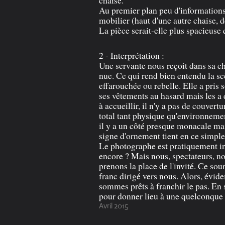
Au premier plan peu d'informations 
mobilier (haut d'une autre chaise, 
La pièce serait-elle plus spacieuse q
2 - Interprétation :
Une servante nous reçoit dans sa c
nue. Ce qui rend bien entendu la scè
effarouchée ou rebelle. Elle a pris s
ses vêtements au hasard mais les a d
à accueillir, il n'y a pas de couvert
total tant physique qu'environnemen
il y a un côté presque monacale mais 
signe d'ornement tient en ce simple
Le photographe est pratiquement inv
encore ? Mais nous, spectateurs, n
prenons la place de l'invité. Ce sour
franc dirigé vers nous. Alors, évid
sommes prêts à franchir le pas. En
pour donner lieu à une quelconque 
Avril 2015