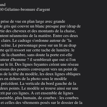
and
960 Gélatino-bromure d'argent
, prise de vue en plan large avec grande
e gris qui couvre un blanc presque pur (drap de
rtie des cheveux et des montants de la chaise,
entent néanmoins de la matière. Entre ces deux
 clairs. Le cadrage s'ordonne autour de "la
a scène. Le personnage pose sur un lit au drap
rte qu'il ressort sur cette tache de lumière. le
e de la chambre, sans doute la porte est-elle
hauteur d'homme ? il semblerait que oui si l'on
ur le lit. Des lignes fuyantes créent une réseau
 dessus des poutres convergent vers un point de
us de la tête du modèle, les deux lignes obliques
les en dehors de la photo sous le modèle
t précédent. La verticale du bord gauche de la
s deux points. Le modèle se trouve ainsi sur une
it par ces lignes. A cet ensemble de lignes
nsemble, plus humain, de courbes : les courbes
 et celles des vêtements posés sur le dossier de la