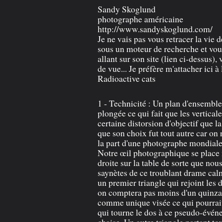
Sandy Skoglund
photographe américaine
http://www.sandyskoglund.com/
Je ne vais pas vous retracer la vie 
sous un moteur de recherche et vou
allant sur son site (lien ci-dessus)
de vue... Je préfère m'attacher ici à
Radioactive cats
1 - Technicité : Un plan d'ensemble
plongée ce qui fait que les verticale
certaine distorsion d'objectif que 
que son choix fut tout autre car on 
la part d'une photographe mondial
Notre œil photographique se place
droite sur la table de sorte que nou
saynètes de ce troublant drame cal
un premier triangle qui rejoint les 
on comptera pas moins d'un quinzai
comme unique visée ce qui pourrait 
qui tourne le dos à ce pseudo-événem
chaise. Un autre triangle partant t