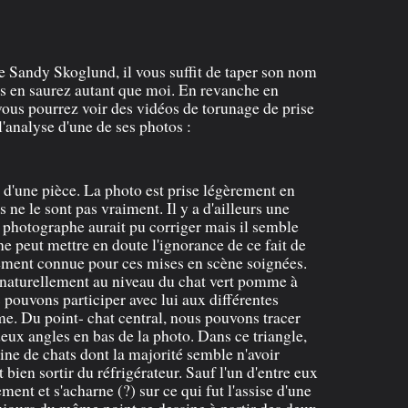
de Sandy Skoglund, il vous suffit de taper son nom
s en saurez autant que moi. En revanche en
, vous pourrez voir des vidéos de torunage de prise
 l'analyse d'une de ses photos :
 d'une pièce. La photo est prise légèrement en
s ne le sont pas vraiment. Il y a d'ailleurs une
la photographe aurait pu corriger mais il semble
ne peut mettre en doute l'ignorance de ce fait de
ement connue pour ces mises en scène soignées.
 naturellement au niveau du chat vert pomme à
s pouvons participer avec lui aux différentes
me. Du point- chat central, nous pouvons tracer
deux angles en bas de la photo. Dans ce triangle,
ne de chats dont la majorité semble n'avoir
bien sortir du réfrigérateur. Sauf l'un d'entre eux
ent et s'acharne (?) sur ce qui fut l'assise d'une
oujours du même point se dessine à partir des deux