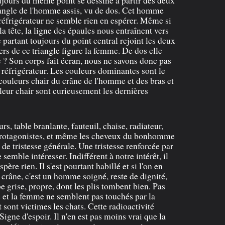
triangle de l'homme assis, vu de dos. Cet homme
 réfrigérateur ne semble rien en espérer. Même si
 la tête, la ligne des épaules nous entraînent vers
 partant toujours du point central rejoint les deux
ers de ce triangle figure la femme. De dos elle
e ? Son corps fait écran, nous ne savons donc pas
réfrigérateur. Les couleurs dominantes sont le
es couleurs chair du crâne de l'homme et des bras et
eur chair sont curieusement les dernières
urs, table branlante, fauteuil, chaise, radiateur,
 protagonistes, et même les cheveux du bonhomme
de tristesse générale. Une tristesse renforcée par
semble intéresser. Indifférent à notre intérêt, il
spère rien. Il s'est pourtant habillé et si l'on en
on crâne, c'est un homme soigné, reste de dignité,
e grise, propre, dont les plis tombent bien. Pas
 et la femme ne semblent pas touchés par la
t sont victimes les chats. Cette radioactivité
Signe d'espoir. Il n'en est pas moins vrai que la