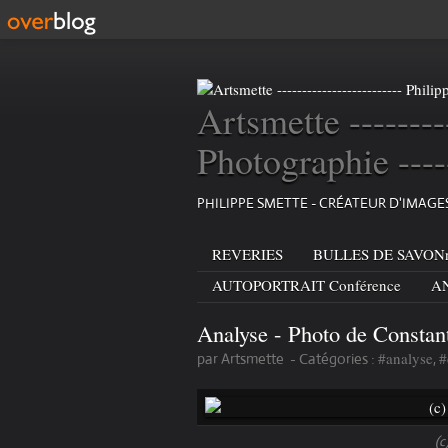
Artsmette --------
Photographie ----
PHILIPPE SMETTE - CRÉATEUR D'IMAG
REVERIES
BULLES DE SAVONn
AUTOPORTRAIT Conférence
AN
Analyse - Photo de Constan
#analyse
#
par Artsmette
-
Catégories :
,
(c