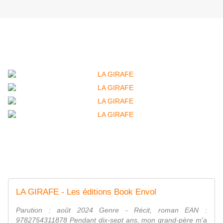
Mon roman est désormais paru.
Envoi à domicile +2 euros
Ou directement sur Book envol
Envoi à domicile +2.5 euros
LA GIRAFE - Les éditions Book Envol
Parution : août 2024 Genre - Récit, roman EAN :
9782754311878 Pendant dix-sept ans, mon grand-père m'a