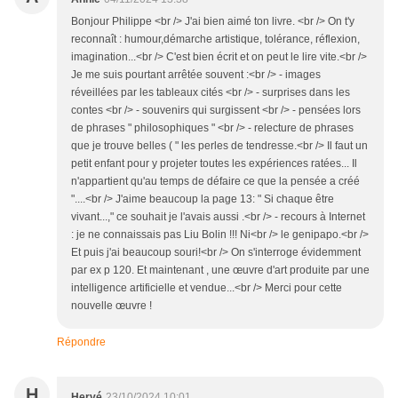
Bonjour Philippe <br /> J'ai bien aimé ton livre. <br /> On t'y
reconnaît : humour,démarche artistique, tolérance, réflexion,
imagination...<br /> C'est bien écrit et on peut le lire vite.<br />
Je me suis pourtant arrêtée souvent :<br /> - images
réveillées par les tableaux cités <br /> - surprises dans les
contes <br /> - souvenirs qui surgissent <br /> - pensées lors
de phrases " philosophiques " <br /> - relecture de phrases
que je trouve belles ( " les perles de tendresse.<br /> Il faut un
petit enfant pour y projeter toutes les expériences ratées... Il
n'appartient qu'au temps de défaire ce que la pensée a créé
"....<br /> J'aime beaucoup la page 13: " Si chaque être
vivant...," ce souhait je l'avais aussi .<br /> - recours à Internet
: je ne connaissais pas Liu Bolin !!! Ni<br /> le genipapo.<br />
Et puis j'ai beaucoup souri!<br /> On s'interroge évidemment
par ex p 120. Et maintenant , une œuvre d'art produite par une
intelligence artificielle et vendue...<br /> Merci pour cette
nouvelle œuvre !
Répondre
H
Hervé
23/10/2024 10:01