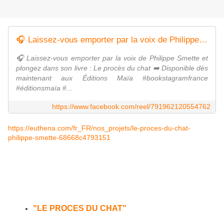
🎧 Laissez-vous emporter par la voix de Philippe Smette et plongez dans son livre : Le procès du chat ➡️ Disponible dès maintenant aux Éditions Maïa #bookstagramfrance #éditionsmaïa #lecturepassion | Editions Maïa
🎧 Laissez-vous emporter par la voix de Philippe Smette et
plongez dans son livre : Le procès du chat ➡️ Disponible dès
maintenant aux Éditions Maïa #bookstagramfrance
#éditionsmaïa #...
https://www.facebook.com/reel/791962120554762
https://euthena.com/fr_FR/nos_projets/le-proces-du-chat-
philippe-smette-68668c4793151
Participez à l'édition du
NOUVEAU CONTE
CONTEMPORAIN de Philippe SMETTE
"LE PROCES DU CHAT"